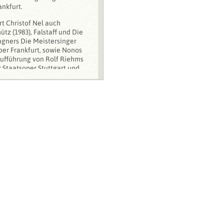
nkfurt.
rt Christof Nel auch
ütz (1983), Falstaff und Die
agners Die Meistersinger
per Frankfurt, sowie Nonos
aufführung von Rolf Riehms
 Staatsoper Stuttgart und
ationaloper Lissabon. Es
 Meister sowie Elfriede
urger Schauspielhaus
atsoper in Stuttgart (1999),
 Oper Frankfurt, Der
schen Oper Berlin, Strauss’
r Oper Frankfurt und Carl
s Simplicissimus in
rarbeitete Christof Nel
l das TheaterKonzert.
Inszenierungen wurden zum
zu verschiedenen Festivals
 Idomeneo, Re di Creta
 an der Oper Köln in der