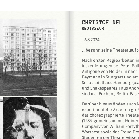
CHRISTOF NEL
REGISSEUR
†6.8.2024
... begann seine Theaterlaufb
Nach ersten Regiearbeiten in
Inszenierungen bei Peter Palit
Antigone von Hölderlin nach 
Peymann in Stuttgart und a
Schauspielhaus Hamburg (u.a
und Shakespeares Titus Andro
sind u.a. Bochum, Berlin, Ba
Darüber hinaus finden auch N
experimentelle Arbeiten gro
das choreographierte Theate
(1986, gemeinsam mit Heiner
Company von William Forsythe
Wortpest sowie das Freud-Pro
Studenten der Theaterwissen