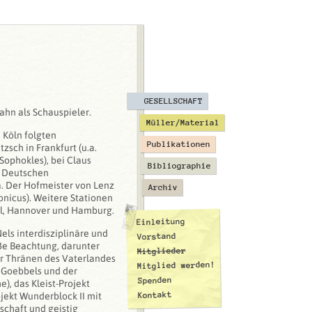
GESELLSCHAFT
ahn als Schauspieler.
Müller/Material
 Köln folgten
Publikationen
zsch in Frankfurt (u.a.
Sophokles), bei Claus
Bibliographie
m Deutschen
. Der Hofmeister von Lenz
Archiv
nicus). Weitere Stationen
sel, Hannover und Hamburg.
Einleitung
els interdisziplinäre und
Vorstand
ße Beachtung, darunter
Mitglieder
r Thränen des Vaterlandes
Mitglied werden!
 Goebbels und der
Spenden
), das Kleist-Projekt
Kontakt
jekt Wunderblock II mit
schaft und geistig