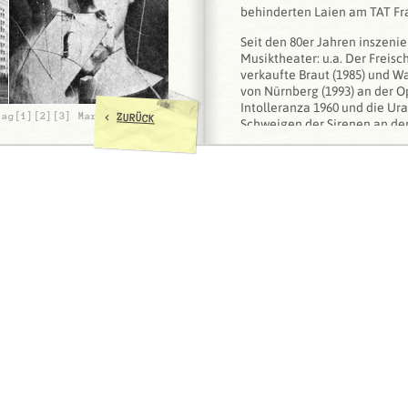
behinderten Laien am TAT Fra
Seit den 80er Jahren inszenie
Musiktheater: u.a. Der Freisch
verkaufte Braut (1985) und W
von Nürnberg (1993) an der O
Intolleranza 1960 und die Ur
<
lag[1][2][3] Margit
ZURÜCK
Schweigen der Sirenen an der
Azio Corghis Divara an der N
folgte Thomas Bernhards Alte
Jelineks Sportstück am Hamb
(1998), Die Walküre an der Sta
Strauss’ Salome (1999) an der
Freischütz (2000) an der Komi
Die Frau ohne Schatten an de
Amadeus Hartmanns Simpliciu
Stuttgart.
Für die RUHRtriennale 2004 e
zusammen mit Mauricio Kage
Mehrere seiner Schauspiel-
Berliner Theatertreffen und 
eingeladen. Zuletzt gelangte
von Wolfgang Amadeus Mozart