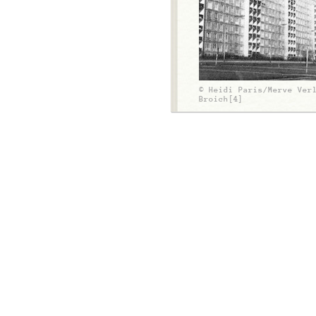
© Heidi Paris/Merve Ver
Broich[4]