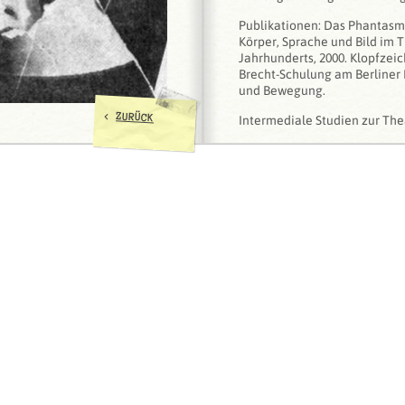
Publikationen: Das Phantasma
Körper, Sprache und Bild im T
Jahrhunderts, 2000. Klopfze
Brecht-Schulung am Berliner 
und Bewegung.
<
ZURÜCK
Intermediale Studien zur Thea
Musik, München: epodium 20
Anno Mungen). Mind The Map –
zusammen mit Marina Grzinic
Professor of Theater Science 
Leipzig.
Vice Dean of the History, Art
School of the University of Le
Co-director of the internatio
The Map - History Is Not Give
the University Partnership of
Editor of the e-journal "thewis