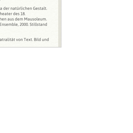
 der natürlichen Gestalt.
heater des 18.
ichen aus dem Mausoleum.
Ensemble, 2000. Stillstand
tralität von Text, Bild und
04 (hg. zusammen mit
 History Is Not Given (hg.
 und Veronika Darian).
at the University of
 and Oriental Studies
ipzig.
nal research project “Mind
n” within the framework of
 the East Art Map Process.
".