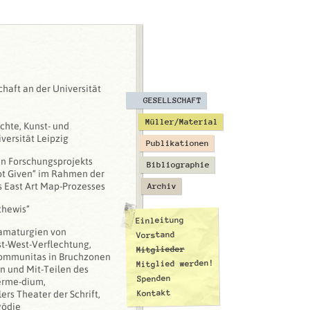
chaft an der Universität
GESELLSCHAFT
Müller/Material
chte, Kunst- und
versität Leipzig
Publikationen
en Forschungsprojekts
Bibliographie
ot Given“ im Rahmen der
s East Art Map-Prozesses
Archiv
thewis“
Einleitung
amaturgien von
Vorstand
st-West-Verflechtung,
Mitglieder
Communitas in Bruchzonen
Mitglied werden!
en und Mit-Teilen des
Spenden
erme-dium,
Kontakt
rs Theater der Schrift,
gödie