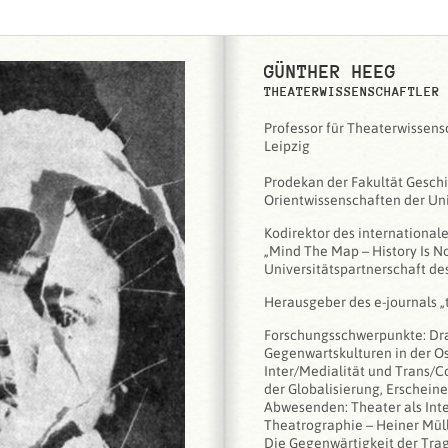
GÜNTHER HEEG
THEATERWISSENSCHAFTLER
Professor für Theaterwissens
Leipzig
Prodekan der Fakultät Geschi
Orientwissenschaften der Uni
Kodirektor des international
„Mind The Map – History Is N
Universitätspartnerschaft de
Herausgeber des e-journals „
Forschungsschwerpunkte: Dr
Gegenwartskulturen in der O
Inter/Medialität und Trans/
der Globalisierung, Erschein
Abwesenden: Theater als Int
Theatrographie – Heiner Mülle
Die Gegenwärtigkeit der Tra