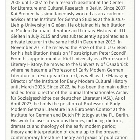
2005 until 2007 to be a research assistant at the Center
for Literature and Cultural Research in Berlin. Since 2007,
Kai Bremen has simultaneously worked as an academic
advisor at the Institute for German Studies at the Justus-
Liebig-University in Gießen. He obtained his habilitation
in Modern German Literature and Literary History at JLU
Gießen in July 2015 and was subsequently appointed as a
private lecturer in the same field in December 2015. In
November 2017, he received the Prize of the JLU Gießen
for his habilitation thesis on "Postskriptum Peter Szondi".
From his appointment at Kiel University as a Professor of
Literary History, he moved to the University of Osnabrück
where he became a Professor of Early Modern German
Literature in a European Context, as well as the Managing
Director of the Institute for Early Modern Cultural History
until March 2023. Since 2022, he has been the main editor
and editorial director of the journal Internationales Archiv
für Sozialgeschichte der deutschen Literatur (IASL). As of
April 2023, he holds the position of Professor of Early
Modern German Literature in a European Context at the
Institute for German and Dutch Philology at the FU Berlin.
His work focuses on various themes, including rhetoric,
dramatics and theology of the early modern period;
theory and interpretation of drama up to the present;
contemporary literature; theory and praxis of publication