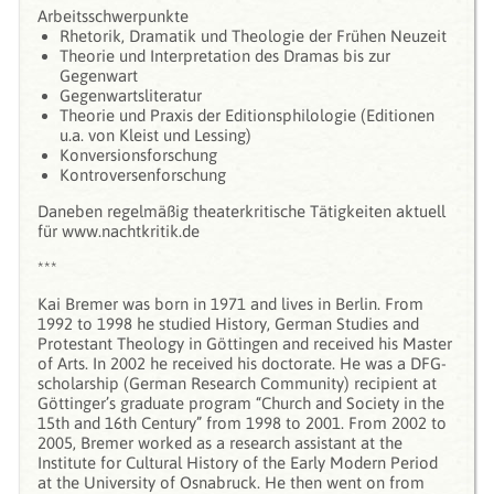
Arbeitsschwerpunkte
Rhetorik, Dramatik und Theologie der Frühen Neuzeit
Theorie und Interpretation des Dramas bis zur
Gegenwart
Gegenwartsliteratur
Theorie und Praxis der Editionsphilologie (Editionen
u.a. von Kleist und Lessing)
Konversionsforschung
Kontroversenforschung
Daneben regelmäßig theaterkritische Tätigkeiten aktuell
für www.nachtkritik.de
***
Kai Bremer was born in 1971 and lives in Berlin. From
1992 to 1998 he studied History, German Studies and
Protestant Theology in Göttingen and received his Master
of Arts. In 2002 he received his doctorate. He was a DFG-
scholarship (German Research Community) recipient at
Göttinger’s graduate program “Church and Society in the
15th and 16th Century” from 1998 to 2001. From 2002 to
2005, Bremer worked as a research assistant at the
Institute for Cultural History of the Early Modern Period
at the University of Osnabruck. He then went on from