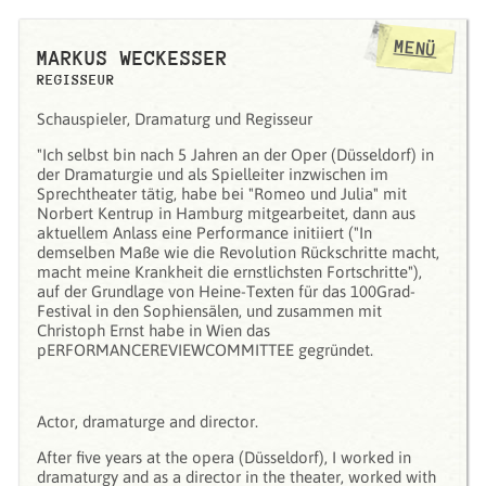
MENÜ
MARKUS WECKESSER
REGISSEUR
Schauspieler, Dramaturg und Regisseur
"Ich selbst bin nach 5 Jahren an der Oper (Düsseldorf) in
der Dramaturgie und als Spielleiter inzwischen im
Sprechtheater tätig, habe bei "Romeo und Julia" mit
Norbert Kentrup in Hamburg mitgearbeitet, dann aus
aktuellem Anlass eine Performance initiiert ("In
demselben Maße wie die Revolution Rückschritte macht,
macht meine Krankheit die ernstlichsten Fortschritte"),
auf der Grundlage von Heine-Texten für das 100Grad-
Festival in den Sophiensälen, und zusammen mit
Christoph Ernst habe in Wien das
pERFORMANCEREVIEWCOMMITTEE gegründet.
Actor, dramaturge and director.
After five years at the opera (Düsseldorf), I worked in
dramaturgy and as a director in the theater, worked with