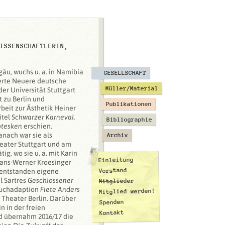
ISSENSCHAFTLERIN,
äu, wuchs u. a. in Namibia
GESELLSCHAFT
ierte Neuere deutsche
Müller/Material
der Universität Stuttgart
 zu Berlin und
Publikationen
beit zur Ästhetik Heiner
itel
Schwarzer Karneval.
Bibliographie
otesken
erschien.
nach war sie als
Archiv
eater Stuttgart und am
ig, wo sie u. a. mit Karin
Einleitung
ans-Werner Kroesinger
Vorstand
entstanden eigene
l Sartres
Geschlossener
Mitglieder
buchadaption
Fiete Anders
Mitglied werden!
Theater Berlin. Darüber
Spenden
n in der freien
Kontakt
d übernahm 2016/17 die