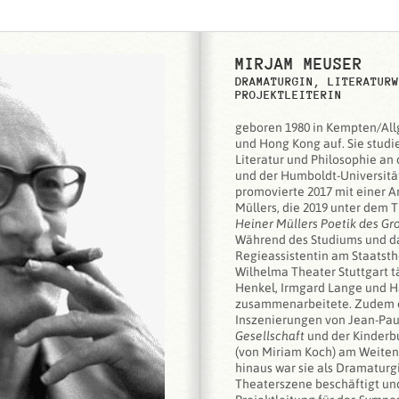
MIRJAM MEUSER
DRAMATURGIN, LITERATURW
PROJEKTLEITERIN
geboren 1980 in Kempten/Allg
und Hong Kong auf. Sie stud
Literatur und Philosophie an 
und der Humboldt-Universität
promovierte 2017 mit einer Ar
Müllers, die 2019 unter dem T
Heiner Müllers Poetik des Gr
Während des Studiums und da
Regieassistentin am Staatsth
Wilhelma Theater Stuttgart tät
Henkel, Irmgard Lange und H
zusammenarbeitete. Zudem 
Inszenierungen von Jean-Pau
Gesellschaft
und der Kinder
(von Miriam Koch) am Weiten 
hinaus war sie als Dramaturgi
Theaterszene beschäftigt un