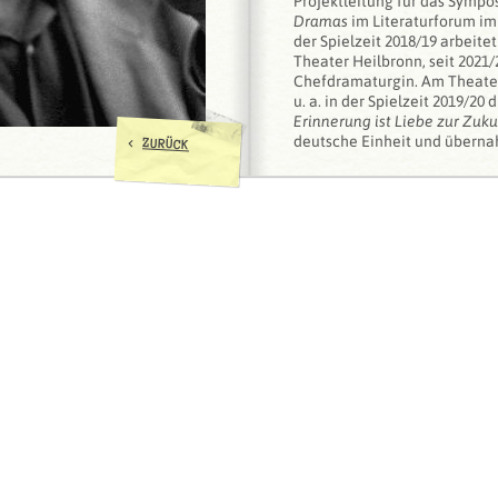
Projektleitung für das Sympo
Dramas
im Literaturforum im 
der Spielzeit 2018/19 arbeite
Theater Heilbronn, seit 2021/2
Chefdramaturgin. Am Theater
u. a. in der Spielzeit 2019/20
Erinnerung ist Liebe zur Zuku
deutsche Einheit und überna
<
ZURÜCK
Heilbronner Programms für 
Theaterprojekt zum NSU-Ko
im Herbst 2021. Seit 2023 kur
biennale Festival
Science & 
zwischen dem Theater Heilb
Center experimenta.
2023 absolvierte sie die Wei
Musikmanagement
an der Lu
Universität München.
Gemeinsam mit Janine Ludwig
der zweibändigen Aufsatzs
Land? Schreibstrategien eine
vereinten Deutschland
. Auß
und Artikel in diversen Publ
zum zeitgenössischen Theate
Brechts.