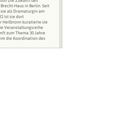
sion
Die Zukunft des
Brecht-Haus in Berlin. Seit
t sie als Dramaturgin am
2 ist sie dort
 Heilbronn kuratierte sie
 die Veranstaltungsreihe
nft
zum Thema 30 Jahre
hm die Koordination des
das bundesweite
mplex
Kein Schlussstrich!
atiert sie außerdem das
Theatre
, eine Kooperation
ronn und dem Science
terbildung
Theater- und
dwig-Maximilians-
 ist sie Herausgeberin
ammlung
Literatur ohne
r DDR-Literatur im
erdem erschienen Aufsätze
ikationen, unter anderem
r und zum Werk Bertolt