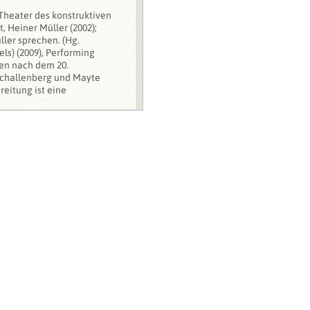
 Theater des konstruktiven
, Heiner Müller (2002);
ller sprechen. (Hg.
s) (2009), Performing
hen nach dem 20.
 Schallenberg und Mayte
eitung ist eine
otentialität.
he Wissenschaft.
haftlichen Aufsätzen
um Theater u.a. im
. Darüber hinaus war er
ed für diverse Institutionen
 war er Mitglied des
r of theatre studies at the
nd media studies of the
rt/Main since October 2011
 the master program in
en professor for theatre
German II of the university
rector of the master