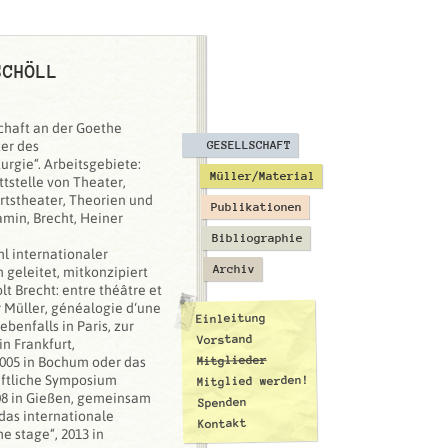
SCHÖLL
chaft an der Goethe
ter des
GESELLSCHAFT
rgie“. Arbeitsgebiete:
Müller/Material
tstelle von Theater,
rtstheater, Theorien und
Publikationen
min, Brecht, Heiner
Bibliographie
hl internationaler
Archiv
 geleitet, mitkonzipiert
lt Brecht: entre théâtre et
er Müller, généalogie d‘une
Einleitung
ebenfalls in Paris, zur
Vorstand
in Frankfurt,
Mitglieder
 2005 in Bochum oder das
aftliche Symposium
Mitglied werden!
08 in Gießen, gemeinsam
Spenden
das internationale
Kontakt
e stage“, 2013 in