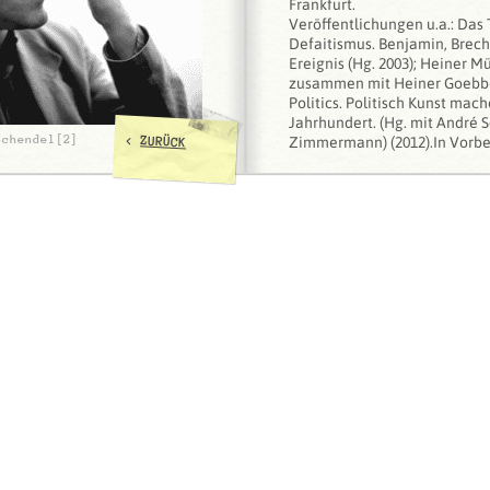
Frankfurt.
Veröffentlichungen u.a.: Das
Defaitismus. Benjamin, Brecht
Ereignis (Hg. 2003); Heiner Mü
zusammen mit Heiner Goebbel
Politics. Politisch Kunst mac
Jahrhundert. (Hg. mit André
<
Schendel[2]
ZURÜCK
Zimmermann) (2012).In Vorber
Publikation zum Theater der P
Theaterforschung als kritisc
Neben ungezählten wissensc
publiziert er auch Beiträge z
Fachmagazin "Theater heute"
als Gutachter und Jury-Mitgli
tätig. Zwischen 2002 und 2010
Vorstands der IHMG.
Nikolaus Müller-Schöll is chai
department of theatre, film a
Goethe-University in Frankfu
and at the same time head of
dramaturgy. Before he has be
studies at the Department of 
of Hamburg and as well co-di