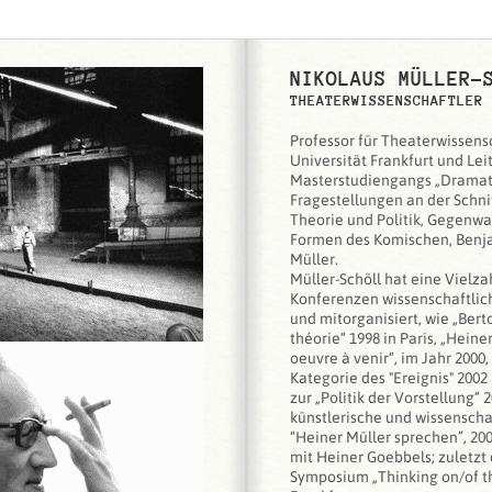
NIKOLAUS MÜLLER-
THEATERWISSENSCHAFTLER
Professor für Theaterwissens
Universität Frankfurt und Lei
Masterstudiengangs „Dramatu
Fragestellungen an der Schnit
Theorie und Politik, Gegenwa
Formen des Komischen, Benja
Müller.
Müller-Schöll hat eine Vielza
Konferenzen wissenschaftlich
und mitorganisiert, wie „Berto
théorie“ 1998 in Paris, „Hein
oeuvre à venir“, im Jahr 2000, 
Kategorie des "Ereignis" 2002 
zur „Politik der Vorstellung“
künstlerische und wissensch
“Heiner Müller sprechen”, 20
mit Heiner Goebbels; zuletzt 
Symposium „Thinking on/of th