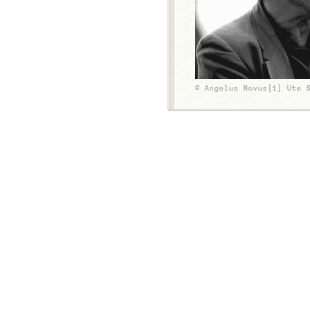
© Angelus Novus[1] Ute 