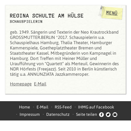
MENÜ
REGINA SCHULTE AM HÜLSE
SCHAUSPIELERIN
geb. 1949. Sängerin und Texterin der Neo Krautrockband
GROSSMUTTER.BERLIN *2017. Schauspielerin u.a.
Schauspielhaus Hamburg, Thalia Theater, Hamburger
Kammerspiele, Goetheplatztheater Bremen und
Staatstheater Kassel. Mitbegründerin von Kampnagel in
Hamburg. Dort Treffen mit Heiner Müller und
Uraufführung von "Quartett" als Merteuil. Gewinnerin des
NDR Hörfests (Freejazz). Seit 2010 in Berlin künstlerisch
tätig u.a. ANNUNZIATA Jazzkammeroper.
Homepage
E-Mail
Home
E-Mail
RSS-Feed
IHMG auf Facebook
Impressum
Datenschutz
Seite teilen