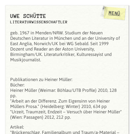
MENÜ
UWE SCHÜTTE
LITERATURWISSENSCHAFTLER
geb. 1967 in Menden/NRW. Studium der Neuen
Deutschen Literatur in München und an der University of
East Anglia, Norwich/UK bei WG Sebald. Seit 1999
Dozent und Reader an der Aston University,
Birmingham/UK. Literaturkritiker, Kulturessayist und
Musikjournalist.
Publikationen zu Heiner Müller:
Bücher:
Heiner Müller (Weimar: Böhlau/UTB Profile) 2010, 128
pp.
"Arbeit an der Differenz. Zum Eigensinn von Heiner
Müllers Prosa." (Heidelberg: Winter) 2010, 634 pp
"Urzeit, Traumzeit, Endzeit – Versuch über Heiner Müller"
(Wien: Passagen) 2012, 212 pp.
Artikel:
"Brückenschlag, Familienalbum und Traum/a-Material –