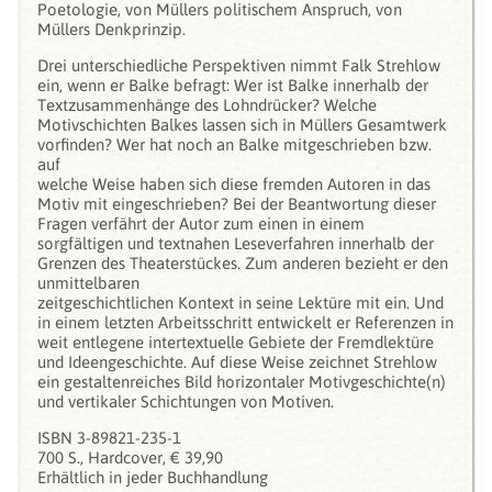
Poetologie, von Müllers politischem Anspruch, von
Müllers Denkprinzip.
Drei unterschiedliche Perspektiven nimmt Falk Strehlow
ein, wenn er Balke befragt: Wer ist Balke innerhalb der
Textzusammenhänge des Lohndrücker? Welche
Motivschichten Balkes lassen sich in Müllers Gesamtwerk
vorfinden? Wer hat noch an Balke mitgeschrieben bzw.
auf
welche Weise haben sich diese fremden Autoren in das
Motiv mit eingeschrieben? Bei der Beantwortung dieser
Fragen verfährt der Autor zum einen in einem
sorgfältigen und textnahen Leseverfahren innerhalb der
Grenzen des Theaterstückes. Zum anderen bezieht er den
unmittelbaren
zeitgeschichtlichen Kontext in seine Lektüre mit ein. Und
in einem letzten Arbeitsschritt entwickelt er Referenzen in
weit entlegene intertextuelle Gebiete der Fremdlektüre
und Ideengeschichte. Auf diese Weise zeichnet Strehlow
ein gestaltenreiches Bild horizontaler Motivgeschichte(n)
und vertikaler Schichtungen von Motiven.
ISBN 3-89821-235-1
700 S., Hardcover, € 39,90
Erhältlich in jeder Buchhandlung