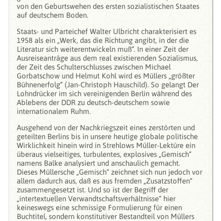
von den Geburtswehen des ersten sozialistischen Staates
auf deutschem Boden.
Staats- und Parteichef Walter Ulbricht charakterisiert es
1958 als ein „Werk, das die Richtung angibt, in der die
Literatur sich weiterentwickeln muß“. In einer Zeit der
Ausreiseanträge aus dem real existierenden Sozialismus,
der Zeit des Schulterschlusses zwischen Michael
Gorbatschow und Helmut Kohl wird es Müllers „größter
Bühnenerfolg“ (Jan-Christoph Hauschild). So gelangt Der
Lohndrücker im sich vereinigenden Berlin während des
Ablebens der DDR zu deutsch-deutschem sowie
internationalem Ruhm.
Ausgehend von der Nachkriegszeit eines zerstörten und
geteilten Berlins bis in unsere heutige globale politische
Wirklichkeit hinein wird in Strehlows Müller-Lektüre ein
überaus vielseitiges, turbulentes, explosives „Gemisch“
namens Balke analysiert und anschaulich gemacht.
Dieses Müllersche „Gemisch“ zeichnet sich nun jedoch vor
allem dadurch aus, daß es aus fremden „Zusatzstoffen“
zusammengesetzt ist. Und so ist der Begriff der
„intertextuellen Verwandtschaftsverhältnisse“ hier
keineswegs eine schmissige Formulierung für einen
Buchtitel, sondern konstitutiver Bestandteil von Müllers