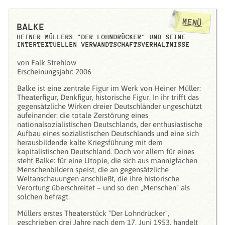
MENÜ
BALKE
HEINER MÜLLERS "DER LOHNDRÜCKER" UND SEINE
INTERTEXTUELLEN VERWANDTSCHAFTSVERHÄLTNISSE
von Falk Strehlow
Erscheinungsjahr: 2006
Balke ist eine zentrale Figur im Werk von Heiner Müller:
Theaterfigur, Denkfigur, historische Figur. In ihr trifft das
gegensätzliche Wirken dreier Deutschländer ungeschützt
aufeinander: die totale Zerstörung eines
nationalsozialistischen Deutschlands, der enthusiastische
Aufbau eines sozialistischen Deutschlands und eine sich
herausbildende kalte Kriegsführung mit dem
kapitalistischen Deutschland. Doch vor allem für eines
steht Balke: für eine Utopie, die sich aus mannigfachen
Menschenbildern speist, die an gegensätzliche
Weltanschauungen anschließt, die ihre historische
Verortung überschreitet – und so den „Menschen“ als
solchen befragt.
Müllers erstes Theaterstück "Der Lohndrücker",
geschrieben drei Jahre nach dem 17. Juni 1953, handelt