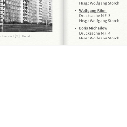
Hrsg.: Wolfgang Storch
Wolfgang Rihm
Drucksache N.F. 3
Hrsg.: Wolfgang Storch
Boris Michailow
Drucksache N.F. 4
Schendel[2] Heidi
Hrsg.: Wolfgang Storch
]
Mark Lammert
Drucksache N.F. 5
Hrsg.: Wolfgang Storch
1999
Paul Virilio
Drucksache N.F. 1
Hrsg.: Wolfgang Storch