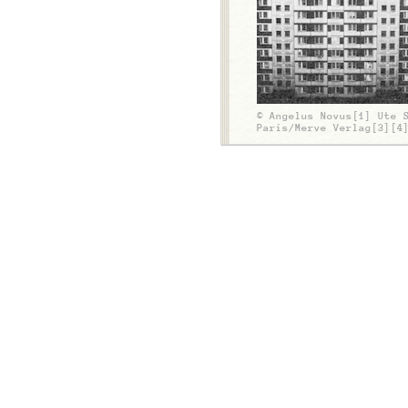
© Angelus Novus[1] Ute 
Paris/Merve Verlag[3][4