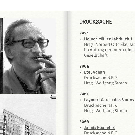
DRUCKSACHE
2024
Heiner-Müller-Jahrbuch-1
Hrsg.: Norbert Otto Eke, J
im Auftrag der Internation
Gesellschaft
2004
Etel Adnan
Drucksache N.F. 7
Hrsg.: Wolfgang Storch
2001
Laymert Garcia dos Santos.
Drucksache N.F. 6
Hrsg.: Wolfgang Storch
2000
Jannis Kounellis
Drucksache N.F. 2