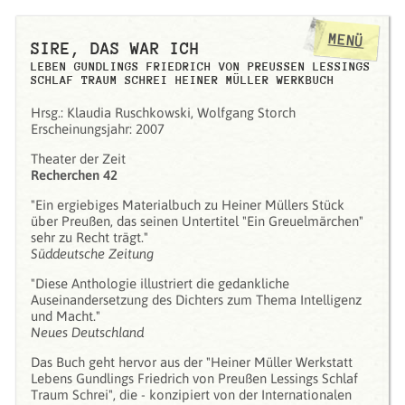
MENÜ
SIRE, DAS WAR ICH
LEBEN GUNDLINGS FRIEDRICH VON PREUSSEN LESSINGS S
CHLAF TRAUM SCHREI HEINER MÜLLER WERKBUCH
Hrsg.: Klaudia Ruschkowski, Wolfgang Storch
Erscheinungsjahr: 2007
Theater der Zeit
Recherchen 42
"Ein ergiebiges Materialbuch zu Heiner Müllers Stück
über Preußen, das seinen Untertitel "Ein Greuelmärchen"
sehr zu Recht trägt."
Süddeutsche Zeitung
"Diese Anthologie illustriert die gedankliche
Auseinandersetzung des Dichters zum Thema Intelligenz
und Macht."
Neues Deutschland
Das Buch geht hervor aus der "Heiner Müller Werkstatt
Lebens Gundlings Friedrich von Preußen Lessings Schlaf
Traum Schrei", die - konzipiert von der Internationalen