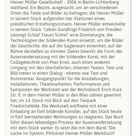
Heiner Müller Gesellschaft - 2006 in Berlin-Lichtenberg
stattfand. Ein Bezirk, ausgesucht, um an verschiedenen
Orten die Texte und Bilder zu befragen, die Heiner Müller
in seinem Stück aufgerufen hat: Stationen eines
preußischen Erziehungsromans. Heiner Müller entwickelte
in seinem Stück "Leben Gundlings Friedrich von Preußen
Lessings Schlaf Traum Schrei" eine Dramaturgie, die
Technologien der bildenden Kunst einsetzt, um die Bilder
der Geschichte, die auf die Gegenwart einwirken, auf der
Bühne darstellen zu können. Dabei bewirkt die Form der
Auseinandersetzung mit der bildenden Kunst, mit der
Collagetechnik von Max Ernst, auch einen anderen
Umgang mit den überlieferten, zitierten Texten. Text und
Bild treten in einen Dialog - ebenso wie Text und
Kommentar. Ausgangspunkt für die Ausstellungen,
Installationen, Theaterarbeiten, Performances und
Symposien der Werkstatt war der Wohnblock Erich-Kurz-
Str. 9, in dem Heiner Müller in den 80er-Jahren gewohnt
hat, im 14. Stock mit Blick auf den Tierpark
Friedrichsfelde. Die Werkstatt eröffnete mit einer
Einladung an fünf bildende Künstler, auf das Stück heute
in fünf leerstehenden Wohnungen zu reagieren. Das Buch
führt diesen lebendigen Prozess der Auseinandersetzung
mit dem Stück weiter. Es setzt die mit dem Band "Die
Lücke im System. Philoktet Heiner Müller Werkbuch"