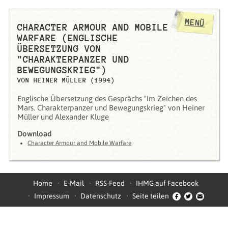
MENÜ
CHARACTER ARMOUR AND MOBILE
WARFARE (ENGLISCHE
ÜBERSETZUNG VON
"CHARAKTERPANZER UND
BEWEGUNGSKRIEG")
VON HEINER MÜLLER (1994)
Englische Übersetzung des Gesprächs "Im Zeichen des
Mars. Charakterpanzer und Bewegungskrieg" von Heiner
Müller und Alexander Kluge
Download
Character Armour and Mobile Warfare
Home
E-Mail
RSS-Feed
IHMG auf Facebook
Impressum
Datenschutz
Seite teilen