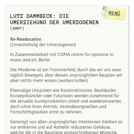
MENÜ
LUTZ DAMMBECK: DIE
UMERZIEHUNG DER UMERZOGENEN
(2007)
Re-Reeducation
(Umerziehung der Umerzogenen)
In Zusammenarbeit mit COMA centre for opinions in
music and art, Berlin
Die Moderne ist ein Trümmerfeld, durch das wir uns zwar
täglich bewegen, über dessen ursprünglichen Bauplan wir
aber nichts mehr wissen (wollen/sollen).
Ehemalige Utopisten wie Konstruktivisten, Bauhäusler,
Konzeptkünstler oder Futuristen werden zunehmend für
die aktuelle Kunstproduktion zitiert und wiederverwertet,
doch ohne ihren Antrieb, Veränderungswillen und
Fortschrittsglauben ernst zu nehmen.
Gereinigt von allen ursprünglichen Intentionen bleiben so
nur entkernte und auf Ästhetik reduziertes Gehäuse,
welche die in die Baupläne eingeschriebenen Wünsche