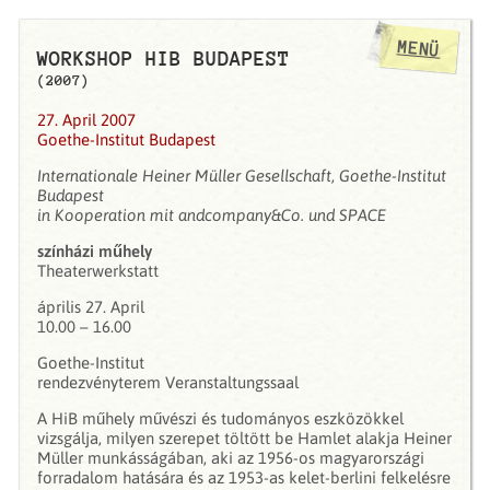
MENÜ
WORKSHOP HIB BUDAPEST
(2007)
27. April 2007
Goethe-Institut Budapest
Internationale Heiner Müller Gesellschaft, Goethe-Institut
Budapest
in Kooperation mit andcompany&Co. und SPACE
színházi műhely
Theaterwerkstatt
április 27. April
10.00 – 16.00
Goethe-Institut
rendezvényterem Veranstaltungssaal
A HiB műhely művészi és tudományos eszközökkel
vizsgálja, milyen szerepet töltött be Hamlet alakja Heiner
Müller munkásságában, aki az 1956-os magyarországi
forradalom hatására és az 1953-as kelet-berlini felkelésre