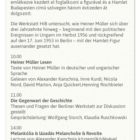
emlékezve kezdett el foglalkozni a figurával és a Hamlet
Budapesten című szövegen három évtizeden át
dolgozott.
Die Werkstatt HiB untersucht, wie Heiner Müller sich über
drei Jahrzehnte hinweg – beginnend mit den politischen
Ereignissen in Ungarn im Herbst 1956 und rückgreifend
auf den 17. Juni 1953 in Berlin – mit der Hamlet-Figur
auseinander gesetzt hat.
10.00
Heiner Müller Lesen
Texte von Heiner Müller in deutscher und ungarischer
Sprache
Gelesen von Alexander Karschnia, Imre Kurdi, Nicola
Nord, David Marton, Anja Quickert,Henning Rischbieter
11.00
Die Gegenwart der Geschichte
Thesen und Fragen der Berliner Werkstatt zur Diskussion
gestellt
Gesprächsleitung: Wolfgang Storch, Klaudia Ruschkowski
14.00
Melankólia & lázadás Melancholie & Revolte
Lecture von Alexander Karschnia közreműködésével