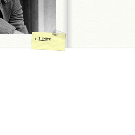
<
ZURÜCK