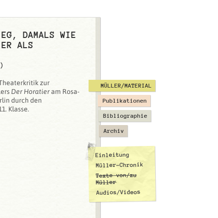
IEG, DAMALS WIE
IER ALS
)
Theaterkritik zur
MÜLLER/MATERIAL
lers
Der Horatier
am Rosa-
lin durch den
Publikationen
1. Klasse.
Bibliographie
Archiv
Einleitung
Müller-Chronik
Texte von/zu
Müller
Audios/Videos