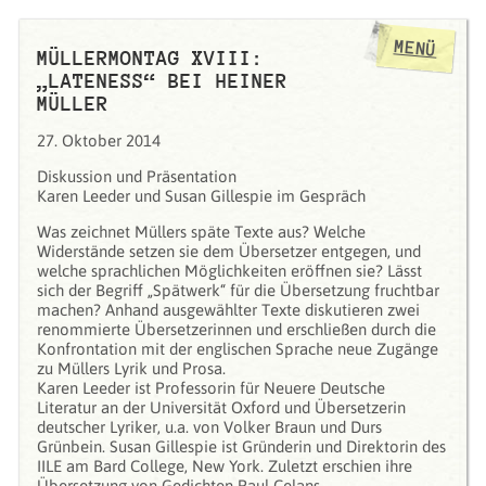
MENÜ
MÜLLERMONTAG XVIII:
„LATENESS“ BEI HEINER
MÜLLER
27. Oktober 2014
Diskussion und Präsentation
Karen Leeder und Susan Gillespie im Gespräch
Was zeichnet Müllers späte Texte aus? Welche
Widerstände setzen sie dem Übersetzer entgegen, und
welche sprachlichen Möglichkeiten eröffnen sie? Lässt
sich der Begriff „Spätwerk“ für die Übersetzung fruchtbar
machen? Anhand ausgewählter Texte diskutieren zwei
renommierte Übersetzerinnen und erschließen durch die
Konfrontation mit der englischen Sprache neue Zugänge
zu Müllers Lyrik und Prosa.
Karen Leeder ist Professorin für Neuere Deutsche
Literatur an der Universität Oxford und Übersetzerin
deutscher Lyriker, u.a. von Volker Braun und Durs
Grünbein. Susan Gillespie ist Gründerin und Direktorin des
IILE am Bard College, New York. Zuletzt erschien ihre
Übersetzung von Gedichten Paul Celans.