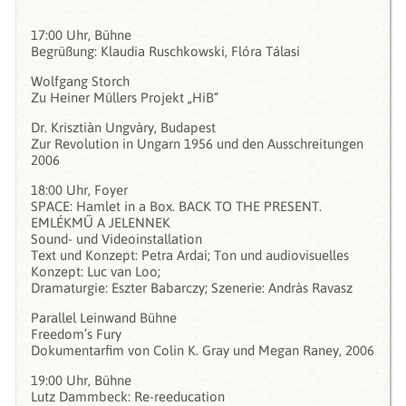
17:00 Uhr, Bühne
Begrüßung: Klaudia Ruschkowski, Flóra Tálasi
Wolfgang Storch
Zu Heiner Müllers Projekt „HiB“
Dr. Krisztiàn Ungvàry, Budapest
Zur Revolution in Ungarn 1956 und den Ausschreitungen
2006
18:00 Uhr, Foyer
SPACE: Hamlet in a Box. BACK TO THE PRESENT.
EMLÉKMŰ A JELENNEK
Sound- und Videoinstallation
Text und Konzept: Petra Ardai; Ton und audiovisuelles
Konzept: Luc van Loo;
Dramaturgie: Eszter Babarczy; Szenerie: Andràs Ravasz
Parallel Leinwand Bühne
Freedom’s Fury
Dokumentarfim von Colin K. Gray und Megan Raney, 2006
19:00 Uhr, Bühne
Lutz Dammbeck: Re-reeducation