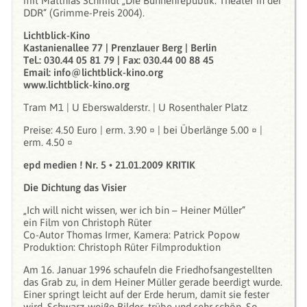
mit Matthias Schmidt „Die Bühnenrepublik. Theater in der
DDR“ (Grimme-Preis 2004).
Lichtblick-Kino
Kastanienallee 77 | Prenzlauer Berg | Berlin
Tel.: 030.44 05 81 79 | Fax: 030.44 00 88 45
Email: info@lichtblick-kino.org
www.lichtblick-kino.org
Tram M1 | U Eberswalderstr. | U Rosenthaler Platz
Preise: 4.50 Euro | erm. 3.90 ¤ | bei Überlänge 5.00 ¤ |
erm. 4.50 ¤
epd medien ! Nr. 5 • 21.01.2009 KRITIK
Die Dichtung das Visier
„Ich will nicht wissen, wer ich bin – Heiner Müller“
ein Film von Christoph Rüter
Co-Autor Thomas Irmer, Kamera: Patrick Popow
Produktion: Christoph Rüter Filmproduktion
Am 16. Januar 1996 schaufeln die Friedhofsangestellten
das Grab zu, in dem Heiner Müller gerade beerdigt wurde.
Einer springt leicht auf der Erde herum, damit sie fester
wird. Schwarz-weiße Bilder, trübe und sehr schön. So