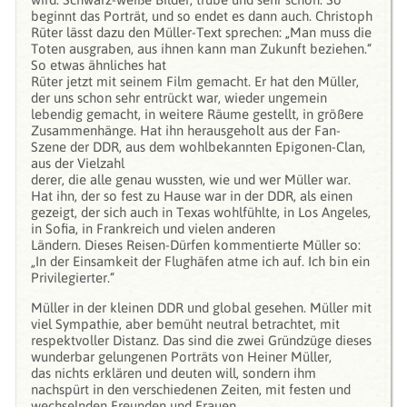
beginnt das Porträt, und so endet es dann auch. Christoph
Rüter lässt dazu den Müller-Text sprechen: „Man muss die
Toten ausgraben, aus ihnen kann man Zukunft beziehen.“
So etwas ähnliches hat
Rüter jetzt mit seinem Film gemacht. Er hat den Müller,
der uns schon sehr entrückt war, wieder ungemein
lebendig gemacht, in weitere Räume gestellt, in größere
Zusammenhänge. Hat ihn herausgeholt aus der Fan-
Szene der DDR, aus dem wohlbekannten Epigonen-Clan,
aus der Vielzahl
derer, die alle genau wussten, wie und wer Müller war.
Hat ihn, der so fest zu Hause war in der DDR, als einen
gezeigt, der sich auch in Texas wohlfühlte, in Los Angeles,
in Sofia, in Frankreich und vielen anderen
Ländern. Dieses Reisen-Dürfen kommentierte Müller so:
„In der Einsamkeit der Flughäfen atme ich auf. Ich bin ein
Privilegierter.“
Müller in der kleinen DDR und global gesehen. Müller mit
viel Sympathie, aber bemüht neutral betrachtet, mit
respektvoller Distanz. Das sind die zwei Gründzüge dieses
wunderbar gelungenen Porträts von Heiner Müller,
das nichts erklären und deuten will, sondern ihm
nachspürt in den verschiedenen Zeiten, mit festen und
wechselnden Freunden und Frauen.