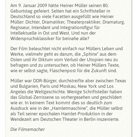
Am 9. Januar 2009 hätte Heiner Müller seinen 80.
Geburtstag gefeiert. Selten hat ein Schriftsteller in
Deutschland so viele Facetten ausgefüllt wie Heiner
Müller: Dichter, Dramatiker, Theaterpraktiker, Dramaturg,
Regisseur, Intendant und Integrationsfigur für
Intellektuelle in Ost und West. Und nun der
Widerspruchsklassiker für beinahe alle?
Der Film beleuchtet nicht einfach nur Müllers Leben und
Werke, vielmehr geht es darum, die „Sphinx“ aus dem
Osten und ihr Diktum vom Verlust der Utopien neu zu
befragen und zu untersuchen, ob Heiner Müllers Texte,
wie er selbst sagte, Flaschenpost für die Zukunft sind.
Müller war DDR-Bürger, durchstreifte aber zwischen Texas
und Bulgarien, Paris und Moskau, New York und Los
Angeles die Weltgeschichte. Wenige Schriftsteller haben
das Global-Zerrissene so vorhergesehen und geschildert
wie er. In keinem Text kommt dies so deutlich zum
Ausdruck wie in der „Hamletmaschine“, die Müller selbst
als Teil seiner epochalen Hamlet-Produktion in der
Wendezeit am Deutschen Theater in Berlin inszenierte.
Die Filmemacher