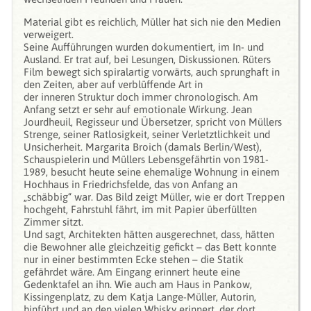
Material gibt es reichlich, Müller hat sich nie den Medien
verweigert.
Seine Aufführungen wurden dokumentiert, im In- und
Ausland. Er trat auf, bei Lesungen, Diskussionen. Rüters
Film bewegt sich spiralartig vorwärts, auch sprunghaft in
den Zeiten, aber auf verblüffende Art in
der inneren Struktur doch immer chronologisch. Am
Anfang setzt er sehr auf emotionale Wirkung. Jean
Jourdheuil, Regisseur und Übersetzer, spricht von Müllers
Strenge, seiner Ratlosigkeit, seiner Verletztlichkeit und
Unsicherheit. Margarita Broich (damals Berlin/West),
Schauspielerin und Müllers Lebensgefährtin von 1981-
1989, besucht heute seine ehemalige Wohnung in einem
Hochhaus in Friedrichsfelde, das von Anfang an
„schäbbig“ war. Das Bild zeigt Müller, wie er dort Treppen
hochgeht, Fahrstuhl fährt, im mit Papier überfüllten
Zimmer sitzt.
Und sagt, Architekten hätten ausgerechnet, dass, hätten
die Bewohner alle gleichzeitig gefickt – das Bett konnte
nur in einer bestimmten Ecke stehen – die Statik
gefährdet wäre. Am Eingang erinnert heute eine
Gedenktafel an ihn. Wie auch am Haus in Pankow,
Kissingenplatz, zu dem Katja Lange-Müller, Autorin,
hinführt und an den vielen Whisky erinnert, der dort