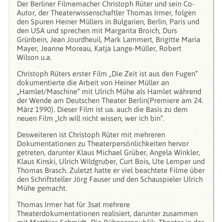
Der Berliner Filmemacher Christoph Rüter und sein Co-
Autor, der Theaterwissenschaftler Thomas Irmer, folgen
den Spuren Heiner Müllers in Bulgarien, Berlin, Paris und
den USA und sprechen mit Margarita Broich, Durs
Grünbein, Jean Jourdheuil, Mark Lammert, Brigitte Maria
Mayer, Jeanne Moreau, Katja Lange-Müller, Robert
Wilson u.a.
Christoph Rüters erster Film „Die Zeit ist aus den Fugen“
dokumentierte die Arbeit von Heiner Müller an
„Hamlet/Maschine“ mit Ulrich Mühe als Hamlet während
der Wende am Deutschen Theater Berlin(Premiere am 24.
März 1990). Dieser Film ist ua. auch die Basis zu dem
neuen Film „Ich will nicht wissen, wer ich bin“.
Desweiteren ist Christoph Rüter mit mehreren
Dokumentationen zu Theaterpersönlichkeiten hervor
getreten, darunter Klaus Michael Grüber, Angela Winkler,
Klaus Kinski, Ulrich Wildgruber, Curt Bois, Ute Lemper und
Thomas Brasch. Zuletzt hatte er viel beachtete Filme über
den Schriftsteller Jörg Fauser und den Schauspieler Ulrich
Mühe gemacht.
Thomas Irmer hat für 3sat mehrere
Theaterdokumentationen realisiert, darunter zusammen