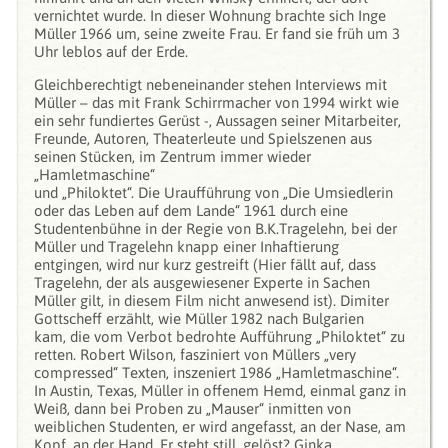
vernichtet wurde. In dieser Wohnung brachte sich Inge
Müller 1966 um, seine zweite Frau. Er fand sie früh um 3
Uhr leblos auf der Erde.
Gleichberechtigt nebeneinander stehen Interviews mit
Müller – das mit Frank Schirrmacher von 1994 wirkt wie
ein sehr fundiertes Gerüst -, Aussagen seiner Mitarbeiter,
Freunde, Autoren, Theaterleute und Spielszenen aus
seinen Stücken, im Zentrum immer wieder
„Hamletmaschine“
und „Philoktet“. Die Uraufführung von „Die Umsiedlerin
oder das Leben auf dem Lande“ 1961 durch eine
Studentenbühne in der Regie von B.K.Tragelehn, bei der
Müller und Tragelehn knapp einer Inhaftierung
entgingen, wird nur kurz gestreift (Hier fällt auf, dass
Tragelehn, der als ausgewiesener Experte in Sachen
Müller gilt, in diesem Film nicht anwesend ist). Dimiter
Gottscheff erzählt, wie Müller 1982 nach Bulgarien
kam, die vom Verbot bedrohte Aufführung „Philoktet“ zu
retten. Robert Wilson, fasziniert von Müllers „very
compressed“ Texten, inszeniert 1986 „Hamletmaschine“.
In Austin, Texas, Müller in offenem Hemd, einmal ganz in
Weiß, dann bei Proben zu „Mauser“ inmitten von
weiblichen Studenten, er wird angefasst, an der Nase, am
Kopf, an der Hand. Er steht still, gelöst? Ginka