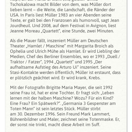
Tschokalowa macht Bilder von dem, was Müller dort
lieben lernt – die Weite, die Landschaft, die Ränder der
USA. In Paris liest Müller 1983 an vier Abenden seine
Texte, er galt bei den Franzosen als humorvoll, sagt Jean
Jourdheuil. Und 2008, auf dem Festival in Avignon, liest
Jeanne Moreau „Quartett“, eine Stunde, zwei Minuten.
Als die Mauer fällt, inszeniert Müller am Deutschen
Theater „Hamlet / Maschine“ mit Margarita Broich als
Ophelia und Ulrich Mühe als Hamlet. Er wird Liebling der
Medien, Chef des Berliner Ensembles, wo er 1993 „Duell /
Traktor / Fatzer“, 1994 „Quartett“ und 1995 „Der
aufhaltsame Aufstieg des Arturo Ui“ inszeniert. Seine
Stasi-Kontakte werden öffentlich, Müller ist erstaunt, dass
er plötzlich geächtet wird. Er wird krank, Krebs.
Mit der Fotografin Brigitte Maria Mayer, die seit 1992
seine Frau ist, hat er eine Tochter. Er fragt sich: „Leben
lernen mit der halben Maschine? Wozu? Für ein Kind?
Eine Frau? Ein Spätwerk?“. „Germania 3 Gespenster am
Toten Mann“ ist sein letztes Stück. Müller stirbt
am 30. Dezember 1996. Sein Freund Mark Lammert,
Bühnenbildner und Maler, zeichnet seine Totenmaske. Er,
der sonst nie trinkt, macht diese Arbeit im Suff.