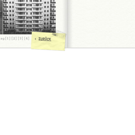
<
lag[1][2][3][4]
ZURÜCK