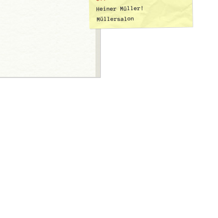
Heiner Müller!
Müllersalon