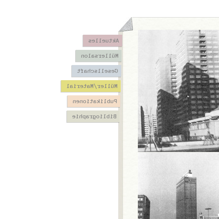
Aktuelles
Müllersalon
Gesellschaft
Müller/Material
Publikationen
Bibliographie