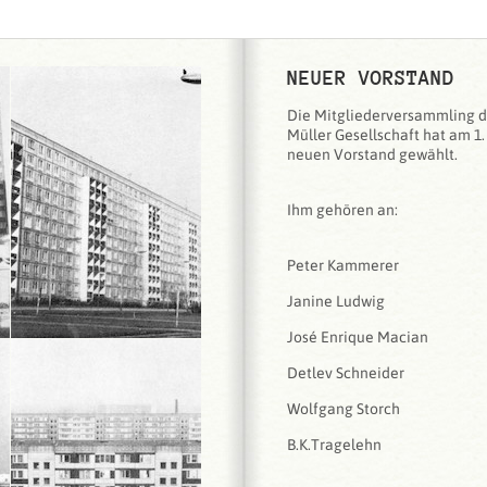
NEUER VORSTAND
Die Mitgliederversammling d
Müller Gesellschaft hat am 1.
neuen Vorstand gewählt.
Ihm gehören an:
Peter Kammerer
Janine Ludwig
José Enrique Macian
Detlev Schneider
Wolfgang Storch
B.K.Tragelehn