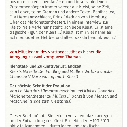
aus unterschiedlichen Anlässen und in verschiedenen
Zusammenhängen immer wieder auf Kleist, seine Zeit,
sein Leben, seine Dramen und andere Texte (Penthesilea,
Die Hermannsschlacht, Prinz Friedrich von Homburg,
Über das Marionettentheater). In einem Interview zur
Kleist-Preis-Verleihung steht: „Ich liebe Kleist. Er ist eine
tragische Figur, der Kleist [...] Kleist ist mir viel näher als
Schiller, Goethe, Hebbel und alles, was da herumkreucht.“
Von Mitgliedern des Vorstandes gibt es bisher die
Anregung zu zwei komplexen Themen:
Identitäts- und Zukunftsverlust, Endzeit
Kleists Novelle Der Findling und Müllers Wolokolamsker
Chaussee V Der Findling (nach Kleist)
Der nächste Schritt der Evolution
Von La Mettrie’s L’homme machine und Kleists Über das
Marionettentheater zu Müllers „Hochzeit von Mensch und
Maschine“ (Rede zum Kleistpreis)
Dieser Brief möchte Sie jedoch vor allem dazu anregen,
an der Entwicklung des Kleist-Projekts der IHMG 2011
aktiv teilzunehmen – durch Ideen und praktische