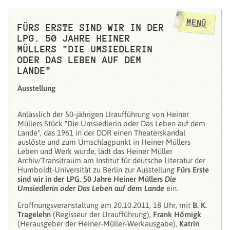
MENÜ
FÜRS ERSTE SIND WIR IN DER
LPG. 50 JAHRE HEINER
MÜLLERS "DIE UMSIEDLERIN
ODER DAS LEBEN AUF DEM
LANDE"
Ausstellung
Anlässlich der 50-jährigen Uraufführung von Heiner
Müllers Stück "Die Umsiedlerin oder Das Leben auf dem
Lande", das 1961 in der DDR einen Theaterskandal
auslöste und zum Umschlagpunkt in Heiner Müllers
Leben und Werk wurde, lädt das Heiner Müller
Archiv/Transitraum am Institut für deutsche Literatur der
Humboldt-Universität zu Berlin zur Ausstellung
Fürs Erste
sind wir in der LPG. 50 Jahre Heiner Müllers
Die
Umsiedlerin oder Das Leben auf dem Lande
ein.
Eröffnungsveranstaltung am 20.10.2011, 18 Uhr, mit
B. K.
Tragelehn
(Regisseur der Uraufführung),
Frank Hörnigk
(Herausgeber der Heiner-Müller-Werkausgabe),
Katrin