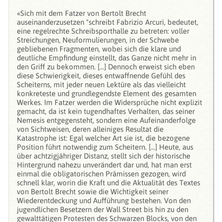
«Sich mit dem Fatzer von Bertolt Brecht
auseinanderzusetzen "schreibt Fabrizio Arcuri, bedeutet,
eine regelrechte Schreibsporthalle zu betreten: voller
Streichungen, Neuformulierungen, in der Schwebe
gebliebenen Fragmenten, wobei sich die klare und
deutliche Empfindung einstellt, das Ganze nicht mehr in
den Griff zu bekommen. [...] Dennoch erweist sich eben
diese Schwierigkeit, dieses entwaffnende Gefühl des
Scheiterns, mit jeder neuen Lektüre als das vielleicht
konkreteste und grundlegendste Element des gesamten
Werkes. Im Fatzer werden die Widersprüche nicht explizit
gemacht, da ist kein tugendhaftes Verhalten, das seiner
Nemesis entgegensteht, sondern eine Aufeinanderfolge
von Sichtweisen, deren alleiniges Resultat die
Katastrophe ist: Egal welcher Art sie ist, die bezogene
Position führt notwendig zum Scheitern. [...] Heute, aus
über achtzigjähriger Distanz, stellt sich der historische
Hintergrund nahezu unverändert dar und, hat man erst
einmal die obligatorischen Prämissen gezogen, wird
schnell klar, worin die Kraft und die Aktualität des Textes
von Bertolt Brecht sowie die Wichtigkeit seiner
Wiederentdeckung und Aufführung bestehen. Von den
jugendlichen Besetzern der Wall Street bis hin zu den
gewalttätigen Protesten des Schwarzen Blocks, von den