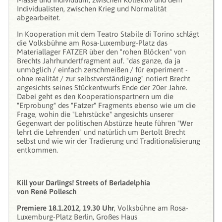
Individualisten, zwischen Krieg und Normalität
abgearbeitet.
In Kooperation mit dem Teatro Stabile di Torino schlägt
die Volksbühne am Rosa-Luxemburg-Platz das
Materiallager FATZER über den "rohen Blöcken" von
Brechts Jahrhundertfragment auf. "das ganze, da ja
unmöglich / einfach zerschmeißen / für experiment -
ohne realität / zur selbstverständigung" no­tiert Brecht
angesichts seines Stückentwurfs Ende der 20er Jahre.
Dabei geht es den Kooperationspartnern um die
"Erprobung" des "Fatzer" Fragments ebenso wie um die
Frage, wohin die "Lehrstücke" angesichts unserer
Gegenwart der politischen Abstürze heute führen "Wer
lehrt die Lehrenden" und natürlich um Bertolt Brecht
selbst und wie wir der Tradierung und Traditionalisierung
entkommen.
Kill your Darlings! Streets of Berladelphia
von René Pollesch
Premiere 18.1.2012, 19.30 Uhr
, Volksbühne am Rosa-
Luxemburg-Platz Berlin, Großes Haus