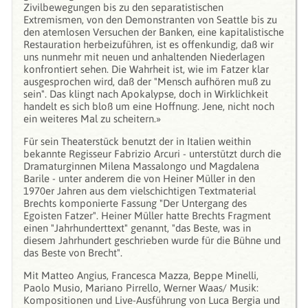
Zivilbewegungen bis zu den separatistischen
Extremismen, von den Demonstranten von Seattle bis zu
den atemlosen Versuchen der Banken, eine kapitalistische
Restauration herbeizuführen, ist es offenkundig, daß wir
uns nunmehr mit neuen und anhaltenden Niederlagen
konfrontiert sehen. Die Wahrheit ist, wie im Fatzer klar
ausgesprochen wird, daß der "Mensch aufhören muß zu
sein". Das klingt nach Apokalypse, doch in Wirklichkeit
handelt es sich bloß um eine Hoffnung. Jene, nicht noch
ein weiteres Mal zu scheitern.»
Für sein Theaterstück benutzt der in Italien weithin
bekannte Regisseur Fabrizio Arcuri - unterstützt durch die
Dramaturginnen Milena Massalongo und Magdalena
Barile - unter anderem die von Heiner Müller in den
1970er Jahren aus dem vielschichtigen Textmaterial
Brechts komponierte Fassung "Der Untergang des
Egoisten Fatzer". Heiner Müller hatte Brechts Fragment
einen "Jahrhunderttext" genannt, "das Beste, was in
diesem Jahrhundert geschrieben wurde für die Bühne und
das Beste von Brecht".
Mit Matteo Angius, Francesca Mazza, Beppe Minelli,
Paolo Musio, Mariano Pirrello, Werner Waas/ Musik:
Kompositionen und Live-Ausführung von Luca Bergia und