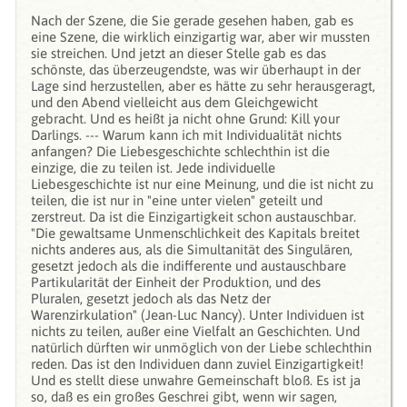
Nach der Szene, die Sie gerade gesehen haben, gab es
eine Szene, die wirklich einzigartig war, aber wir mussten
sie streichen. Und jetzt an dieser Stelle gab es das
schönste, das überzeugendste, was wir überhaupt in der
Lage sind herzustellen, aber es hätte zu sehr herausgeragt,
und den Abend vielleicht aus dem Gleichgewicht
gebracht. Und es heißt ja nicht ohne Grund: Kill your
Darlings. --- Warum kann ich mit Individualität nichts
anfangen? Die Liebesgeschichte schlechthin ist die
einzige, die zu teilen ist. Jede individuelle
Liebesgeschichte ist nur eine Meinung, und die ist nicht zu
teilen, die ist nur in "eine unter vielen" geteilt und
zerstreut. Da ist die Einzigartigkeit schon austauschbar.
"Die gewaltsame Unmenschlichkeit des Kapitals breitet
nichts anderes aus, als die Simultanität des Singulären,
gesetzt jedoch als die indifferente und austauschbare
Partikularität der Einheit der Produktion, und des
Pluralen, gesetzt jedoch als das Netz der
Warenzirkulation" (Jean-Luc Nancy). Unter Individuen ist
nichts zu teilen, außer eine Vielfalt an Geschichten. Und
natürlich dürften wir unmöglich von der Liebe schlechthin
reden. Das ist den Individuen dann zuviel Einzigartigkeit!
Und es stellt diese unwahre Gemeinschaft bloß. Es ist ja
so, daß es ein großes Geschrei gibt, wenn wir sagen,