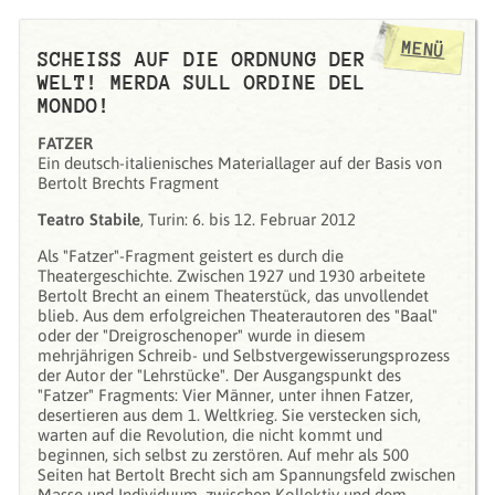
MENÜ
SCHEISS AUF DIE ORDNUNG DER
WELT! MERDA SULL ORDINE DEL
MONDO!
FATZER
Ein deutsch-italienisches Materiallager auf der Basis von
Bertolt Brechts Fragment
Teatro Stabile
, Turin: 6. bis 12. Februar 2012
Als "Fatzer"-Fragment geistert es durch die
Theatergeschichte. Zwischen 1927 und 1930 arbeitete
Bertolt Brecht an einem Theaterstück, das unvollendet
blieb. Aus dem erfolgreichen Theaterautoren des "Baal"
oder der "Dreigroschenoper" wurde in diesem
mehrjährigen Schreib- und Selbstvergewisserungsprozess
der Autor der "Lehrstücke". Der Ausgangspunkt des
"Fatzer" Fragments: Vier Männer, unter ihnen Fatzer,
desertieren aus dem 1. Weltkrieg. Sie verstecken sich,
warten auf die Revolution, die nicht kommt und
beginnen, sich selbst zu zerstören. Auf mehr als 500
Seiten hat Bertolt Brecht sich am Spannungsfeld zwischen
Masse und Individuum, zwischen Kollektiv und dem