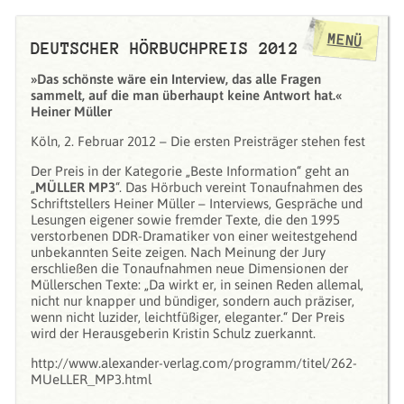
MENÜ
DEUTSCHER HÖRBUCHPREIS 2012
»Das schönste wäre ein Interview, das alle Fragen
sammelt, auf die man überhaupt keine Antwort hat.«
Heiner Müller
Köln, 2. Februar 2012 – Die ersten Preisträger stehen fest
Der Preis in der Kategorie „Beste Information“ geht an
„
MÜLLER MP3
“. Das Hörbuch vereint Tonaufnahmen des
Schriftstellers Heiner Müller – Interviews, Gespräche und
Lesungen eigener sowie fremder Texte, die den 1995
verstorbenen DDR-Dramatiker von einer weitestgehend
unbekannten Seite zeigen. Nach Meinung der Jury
erschließen die Tonaufnahmen neue Dimensionen der
Müllerschen Texte: „Da wirkt er, in seinen Reden allemal,
nicht nur knapper und bündiger, sondern auch präziser,
wenn nicht luzider, leichtfüßiger, eleganter.“ Der Preis
wird der Herausgeberin Kristin Schulz zuerkannt.
http://www.alexander-verlag.com/programm/titel/262-
MUeLLER_MP3.html