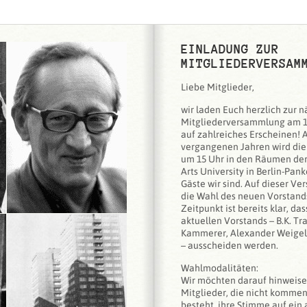
EINLADUNG ZUR
MITGLIEDERVERSAM
Liebe Mitglieder,
wir laden Euch herzlich zur 
Mitgliederversammlung am 15
auf zahlreiches Erscheinen! A
vergangenen Jahren wird di
um 15 Uhr in den Räumen der 
Arts University in Berlin-Pan
Gäste wir sind. Auf dieser V
die Wahl des neuen Vorstands
Zeitpunkt ist bereits klar, da
aktuellen Vorstands – B.K. Tr
Kammerer, Alexander Weigel
– ausscheiden werden.
Wahlmodalitäten:
Wir möchten darauf hinweisen
Mitglieder, die nicht kommen
besteht, ihre Stimme auf ein