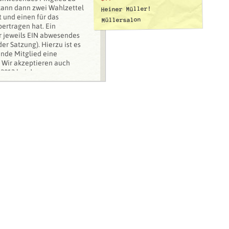
kann dann zwei Wahlzettel
Heiner Müller!
t und einen für das
Müllersalon
bertragen hat. Ein
r jeweils EIN abwesendes
der Satzung). Hierzu ist es
ende Mitglied eine
t. Wir akzeptieren auch
.2013 bei der
kt@ihmg.de eingeht und
das man sich vertreten
Mitglieder auf, selbst für
 Es handelt sich um ein
ie Anreise zu
ngen (alle paar Monate) in
tereinander per E-Mail
, die Kandidatur bis zum
le unter kontakt@ihmg.de
ine Selbstvorstellung
eite), z.B. mit
r Erklärung zur
erden die Namen der
ellungen an alle