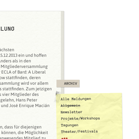
MLUNG
nächsten
.12.2013 ein und hoffen
nders als in den
e Mitgliederversammlung
ECLA of Bard: A Liberal
kow stattfinden, deren
ersammlung wird vor allem
ARCHIV
 stattfinden. Zum jetzigen
ss vier Mitglieder des
Alle Meldungen
agelehn, Hans Peter
 und José Enrique Macián
Allgemein
Newsletter
Projekte/Workshops
Tagungen
, dass für diejenigen
Theater/Festivals
 können, die Möglichkeit
 anwesendes Mitglied zu
***