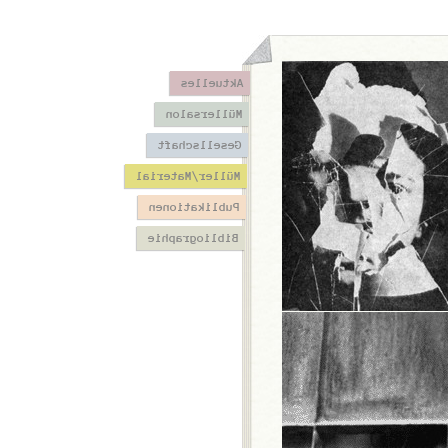
Aktuelles
Müllersalon
Gesellschaft
Müller/Material
Publikationen
Bibliographie