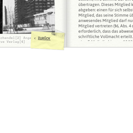
übertragen. Dieses Mitglied 
abgeben: einen für sich selbs
Mitglied, das seine Stimme ü
anwesendes Mitglied darf nu
Mitglied vertreten (§6, Abs. 4 
erforderlich, dass das abwes
schriftliche Vollmacht erteil
<
Schendel[2] Angelus
ZURÜCK
eine E-Mail, die bis zum 10.12
rve Verlag[4]
Geschäftsstelle unter konta
das Mitglied benennt, durch 
lassen will.
Kandidatur:
Wir rufen alle interessierten 
den Vorstand zu kandidieren.
unvergütetes Ehrenamt, das d
regelmäßigen Vorstandssitzu
Berlin und Kommunikation un
voraussetzt. Wir bitten darum
20.11.2013 der Geschäftsstel
mitzuteilen und gern eine kle
mitzuschicken (max. 1 DIN-A4-S
Kurzbiografie und/oder kurze
Kandidatur. Am 01.12.2013 w
Kandidaten und die Kurzvorst