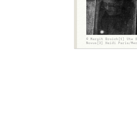
© Margit Broich[1] Ute 
Novus[3] Heidi Paris/Me