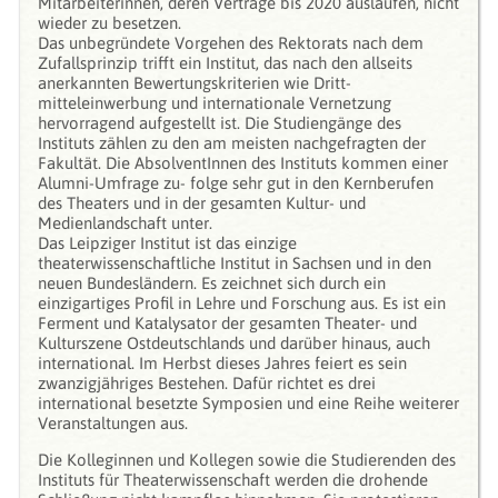
Mitarbeiterinnen, deren Verträge bis 2020 auslaufen, nicht
wieder zu besetzen.
Das unbegründete Vorgehen des Rektorats nach dem
Zufallsprinzip trifft ein Institut, das nach den allseits
anerkannten Bewertungskriterien wie Dritt-
mitteleinwerbung und internationale Vernetzung
hervorragend aufgestellt ist. Die Studiengänge des
Instituts zählen zu den am meisten nachgefragten der
Fakultät. Die AbsolventInnen des Instituts kommen einer
Alumni-Umfrage zu- folge sehr gut in den Kernberufen
des Theaters und in der gesamten Kultur- und
Medienlandschaft unter.
Das Leipziger Institut ist das einzige
theaterwissenschaftliche Institut in Sachsen und in den
neuen Bundesländern. Es zeichnet sich durch ein
einzigartiges Profil in Lehre und Forschung aus. Es ist ein
Ferment und Katalysator der gesamten Theater- und
Kulturszene Ostdeutschlands und darüber hinaus, auch
international. Im Herbst dieses Jahres feiert es sein
zwanzigjähriges Bestehen. Dafür richtet es drei
international besetzte Symposien und eine Reihe weiterer
Veranstaltungen aus.
Die Kolleginnen und Kollegen sowie die Studierenden des
Instituts für Theaterwissenschaft werden die drohende