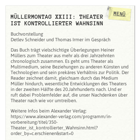
MENÜ
MÜLLERMONTAG XXIII: THEATER
IST KONTROLLIERTER WAHNSINN
Buchvorstellung
Detlev Schneider und Thomas Irmer im Gespräch
Das Buch trägt vielschichtige Überlegungen Heiner
Müllers zum Theater aus mehr als drei Jahrzehnten
chronologisch zusammen. Es geht ums Theater als
Multimedium, seine Beziehungen zu anderen Künsten und
Technologien und sein prekäres Verhältnis zur Politik. Der
Reader zeichnet damit, gleichsam durch das Medium
Müller hindurch, wesentliche Entwicklungen des Theaters
in der zweiten Hälfte des 20.Jahrhunderts nach. Und er
ruft dabei Problemfelder auf, die unser Nachdenken über
Theater nach wie vor umtreiben.
Weitere Infos beim Alexander Verlag:
https://www.alexander-verlag.com/programm/in-
vorbereitung/titel/350-
Theater_ist_kontrollierter_Wahnsinn.html?
order_by=c.erschienen&start=0