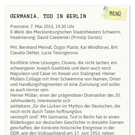
MENÜ
GERMANIA. TOD IN BERLIN
Premiere: 7. Mai 2015, 19.30 Uhr
E-Werk des Mecklenburgischen Staatstheaters Schwerin,
Inszenierung: David Czesienski (Prinzip Gonzo)
Mit: Bernhard Meindl, Özgür Platte, Kai Windhövel, Brit
Claudia Dehler, Lucie Teisingerova
Konflikte ohne Lösungen, Clowns, die nicht lachen, ein
schwangerer Joseph Goebbels und dann auch noch
Napoleon und Cäsar im Kessel von Stalingrad. Heiner
Müllers Collage mit ihrer Schwemme von Namen, Orten
und Handlungsfragmenten ist eine Zumutung und sollte
es auch immer sein.
Heiner Müller, einer der prägendsten Dramatiker des 20.
Jahrhunderts, interessierte sich
zeitlebens „für die Lücken im Mythos der Deutschen, die
noch nicht durch Taten hoffnungslos
verstopft sind“. Mit Germania. Tod in Berlin hat er einen
Bilderbogen zur deutschen Geschichte in dreizehn Szenen
geschaffen, der konkrete historische Ereignisse in der
DDR, wie den Volksaufstand am 17. Juni 1953, neben