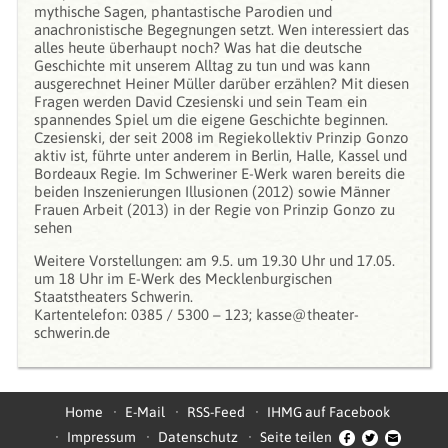
mythische Sagen, phantastische Parodien und
anachronistische Begegnungen setzt. Wen interessiert das
alles heute überhaupt noch? Was hat die deutsche
Geschichte mit unserem Alltag zu tun und was kann
ausgerechnet Heiner Müller darüber erzählen? Mit diesen
Fragen werden David Czesienski und sein Team ein
spannendes Spiel um die eigene Geschichte beginnen.
Czesienski, der seit 2008 im Regiekollektiv Prinzip Gonzo
aktiv ist, führte unter anderem in Berlin, Halle, Kassel und
Bordeaux Regie. Im Schweriner E-Werk waren bereits die
beiden Inszenierungen Illusionen (2012) sowie Männer
Frauen Arbeit (2013) in der Regie von Prinzip Gonzo zu
sehen
Weitere Vorstellungen: am 9.5. um 19.30 Uhr und 17.05.
um 18 Uhr im E-Werk des Mecklenburgischen
Staatstheaters Schwerin.
Kartentelefon: 0385 / 5300 – 123; kasse@theater-
schwerin.de
Home
E-Mail
RSS-Feed
IHMG auf Facebook
Impressum
Datenschutz
Seite teilen