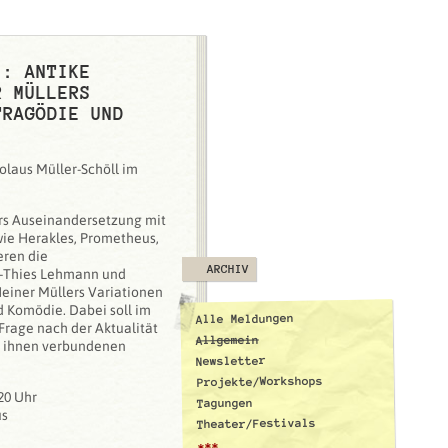
I: ANTIKE
R MÜLLERS
TRAGÖDIE UND
laus Müller-Schöll im
rs Auseinandersetzung mit
wie Herakles, Prometheus,
eren die
ARCHIV
s-Thies Lehmann und
Heiner Müllers Variationen
d Komödie. Dabei soll im
Alle Meldungen
 Frage nach der Aktualität
Allgemein
t ihnen verbundenen
Newsletter
Projekte/Workshops
20 Uhr
Tagungen
us
Theater/Festivals
***