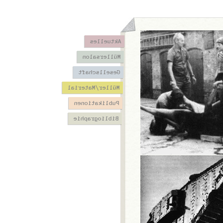
Aktuelles
Müllersalon
Gesellschaft
Müller/Material
Publikationen
Bibliographie