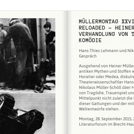
MÜLLERMONTAG XXV
RELOADED – HEINE
VERHANDLUNG VON 
KOMÖDIE
Hans-Thies Lehmann und Niko
Gespräch
Ausgehend von Heiner Mülle
antiken Mythen und Stoffen 
Horatier oder Medea, diskuti
Theaterwissenschaftler Han
Nikolaus Müller-Schöll über 
von Tragödie, Trauerspiel un
Mittelpunkt nicht zuletzt die
dieser Gattungen und der mi
Weltentwürfe stehen.
Montag, 28. September 2015, 
Literaturforum im Brecht-Ha