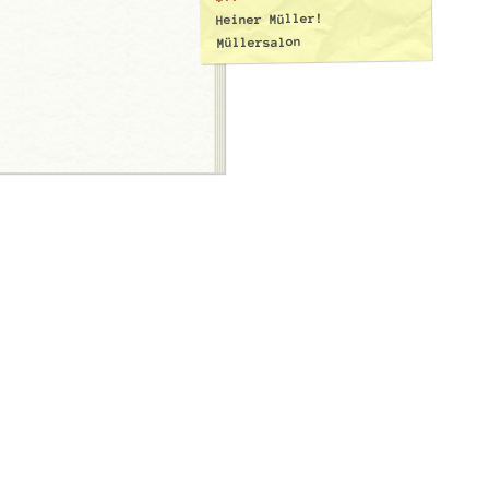
Heiner Müller!
Müllersalon