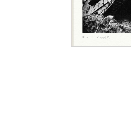
© v.d. Ropp[2]