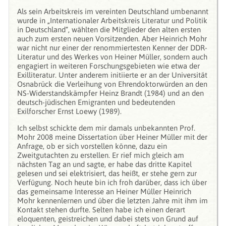
Als sein Arbeitskreis im vereinten Deutschland umbenannt
wurde in „Internationaler Arbeitskreis Literatur und Politik
in Deutschland“, wählten die Mitglieder den alten ersten
auch zum ersten neuen Vorsitzenden. Aber Heinrich Mohr
war nicht nur einer der renommiertesten Kenner der DDR-
Literatur und des Werkes von Heiner Müller, sondern auch
engagiert in weiteren Forschungsgebieten wie etwa der
Exilliteratur. Unter anderem initiierte er an der Universität
Osnabrück die Verleihung von Ehrendoktorwürden an den
NS-Widerstandskämpfer Heinz Brandt (1984) und an den
deutsch-jüdischen Emigranten und bedeutenden
Exilforscher Ernst Loewy (1989).
Ich selbst schickte dem mir damals unbekannten Prof.
Mohr 2008 meine Dissertation über Heiner Müller mit der
Anfrage, ob er sich vorstellen könne, dazu ein
Zweitgutachten zu erstellen. Er rief mich gleich am
nächsten Tag an und sagte, er habe das dritte Kapitel
gelesen und sei elektrisiert, das heißt, er stehe gern zur
Verfügung. Noch heute bin ich froh darüber, dass ich über
das gemeinsame Interesse an Heiner Müller Heinrich
Mohr kennenlernen und über die letzten Jahre mit ihm im
Kontakt stehen durfte. Selten habe ich einen derart
eloquenten, geistreichen und dabei stets von Grund auf