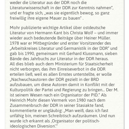
weder die Literatur aus der DDR noch die
Literaturwissenschaft in der DDR zur Kenntnis nahmen“,
und er fragte sich, „was sie eigentlich bewog, so ganz
freiwillig ihre eigene Mauer zu bauen“ .
Mohr publizierte wichtige Artikel über ostdeutsche
Literatur von Hermann Kant bis Christa Wolf – und immer
wieder auch bedeutende Beiträge über Heiner Müller.
1978 war er Mitbegründer und erster Vorsitzender des
„Arbeitskreises Literatur und Germanistik in der DDR“ und
gab bis 1990, gemeinsam mit Gerhard Klussmann, sieben
Bände des Jahrbuchs zur Literatur in der DDR heraus.
All dies blieb auch dem Ministerium für Staatsicherheit
nicht verborgen, das ihm Einreiseverbot in die DDR
erteilen ließ, weil es allen Ernstes unterstellte, er wolle
„Nachwuchsautoren der DDR gezielt in der BRD
aufzubauen, um diese Autoren damit in Konflikt mit der
Kulturpolitik der Partei und Regierung zu bringen... Der M.
ist seinem Wesen nach ein Organisator der PID.“ Als
Heinrich Mohr diesen Vermerk von 1980 nach dem
Zusammenbruch der DDR in seiner Stasiakte fand,
kommentierte er ungläubig: „Man weiß, dass ich fast
unfähig bin, meinen Schreibtisch aufzuräumen. Und nun
wurde ich erkannt als ‚Organisator der politisch-
ideologischen Diversion‘.“