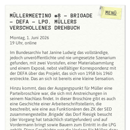
MENÜ
MÜLLERMEETING #8 - BRIGADE
– DEFA – LPG. MÜLLERS
VERSCHOLLENES DREHBUCH
Montag, 1. Juni 2026
19 Uhr, online
Im Bundesarchiv hat Janine Ludwig das vollständige,
jedoch unveröffentlichte und nie umgesetzte Szenarium
gefunden, mit zwei Vorstufen, einer Materialsammlung
und einem Exposé, nebst vielfältiger Korrespondenz mit
der DEFA über das Projekt, das sich von 1958 bis 1960
erstreckte. Das an sich ist bereits eine kleine Sensation.
Hinzu kommt, dass der Ausgangspunkt für Müller eine
Parteibroschüre war, die sich mit Anstreichungen in
seinem Nachlass findet. In dieser Broschüre gibt es auch
eine Geschichte einer Arbeiterschriftstellerin, die
beschreibt, wie eine aus Funktionären des ZK der SED
zusammengestellte ‚Brigade‘ das Dorf Riesigk besucht
(der Vorgang hat tatsächlich stattgefunden) und auf
Vordermann bringt sowie Bauern zum Eintritt in die LPG
anhält. Diese Geschichte war die Vorlage für Müller; dazu