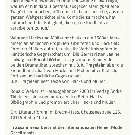
auch anders äußern als dramatisch. Aber z.B. die Frage,
warum er nun darauf besteht, aus jeder Kleinigkeit eine
Tragödie zu machen, während ich darauf bestehe, aus der
ganzen Weltgeschichte eine Komödie zu machen, hat
natürlich mit der Fähigkeit, die eigene Kindheit zu
verarbeiten, zu tun.“
Während Hacks und Müller noch bis in die 1960er Jahre
hinein an ähnlichen Projekten arbeiteten und Hacks als
Förderer Müllers auftrat, schlug ihr Verhältnis später in
künstlerische Gegnerschaft um. Die Germanisten
Janine
Ludwig
und
Ronald Weber
, ausgewiesene Kenner der
beiden Dramatiker, sprechen mit
B. K. Tragelehn
über die
Freundfeindschaft von Hacks und Müller: über Klatsch,
Sottisen und sachliche Gegnerschaft.
B. K. Tragelehn liest Texte von Hacks und Müller.
Ronald Weber ist Herausgeber der 2008 im Verlag André
Thiele erschienenen umfassenden Peter-Hacks-
Bibliographie und promoviert über Hacks und Müller.
Ort: Literaturforum im Brecht-Haus, Chausseestraße 125,
10115 Berlin-Mitte
In Zusammenarbeit mit der Internationalen Heiner Müller
Gesellschaft