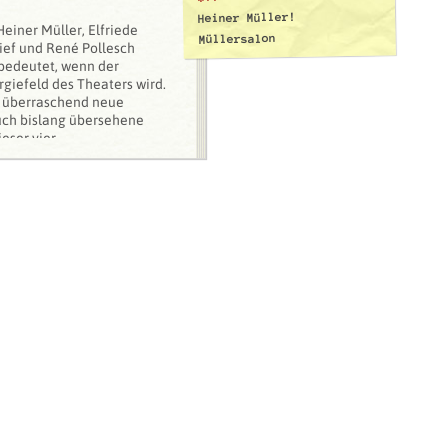
Heiner Müller!
Heiner Müller, Elfriede
Müllersalon
sief und René Pollesch
bedeutet, wenn der
giefeld des Theaters wird.
ur überraschend neue
uch bislang übersehene
ieser vier
ehen und verbinden. Sie
eater der Leere‘ eine
en können, die uns in der
 Klimawandel bedrohten
n des Müllermeetings ihr
 Verlag Theater der Zeit
alle herzlich zur
mber in die Buchhandlung