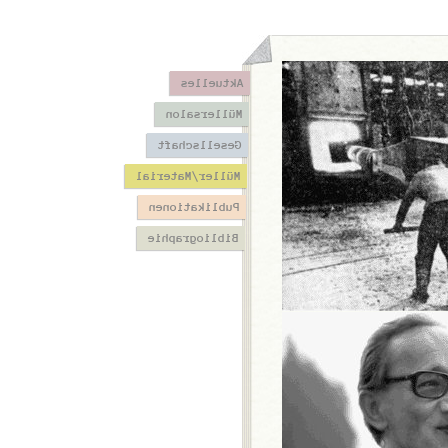
Aktuelles
Müllersalon
Gesellschaft
Müller/Material
Publikationen
Bibliographie