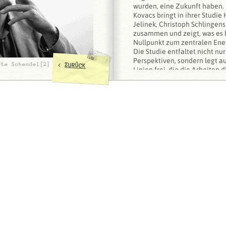
wurden, eine Zukunft haben.
Kovacs bringt in ihrer Studie 
Jelinek, Christoph Schlingen
zusammen und zeigt, was es 
Nullpunkt zum zentralen Ener
Die Studie entfaltet nicht n
Perspektiven, sondern legt a
<
Ute Schendel[2]
ZURÜCK
Linien frei, die die Arbeiten d
Theatermacher:innen durchzi
argumentiert, dass wir im ‚Th
theatrale Grammatik entdeck
von Nukleartechnologie und
Gegenwart viel zu sagen hat.
Teresa Kovacs wird im Rahme
neues Buch vorstellen, das im
erscheint.
Wir laden Sie darüber hinaus 
Buchvorstellung am 12. Deze
Einar & Bert ein.