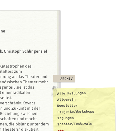
ine
ek, Christoph Schlingensief
 Katastrophen des
italters zum
erung an das Theater und
ARCHIV
tgenössischen Theater mehr
egenteil, sie ist das
t einer radikalen
Alle Meldungen
selbst.
Allgemein
 verschränkt Kovacs
Newsletter
n und Zukunft mit der
Projekte/Workshops
 Beziehung zwischen
Tagungen
nschaften und macht
Theater/Festivals
rmen, die bislang unter dem
 Theaters“ diskutiert
***