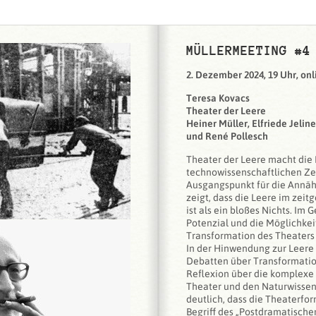
MÜLLERMEETING #4
2. Dezember 2024, 19 Uhr, onl
Teresa Kovacs
Theater der Leere
Heiner Müller, Elfriede Jelin
und René Pollesch
Theater der Leere macht die
technowissenschaftlichen Ze
Ausgangspunkt für die Annäh
zeigt, dass die Leere im zei
ist als ein bloßes Nichts. Im G
Potenzial und die Möglichkei
Transformation des Theaters 
In der Hinwendung zur Leere
Debatten über Transformatio
Reflexion über die komplexe
Theater und den Naturwisse
deutlich, dass die Theaterfo
Begriff des „Postdramatischen