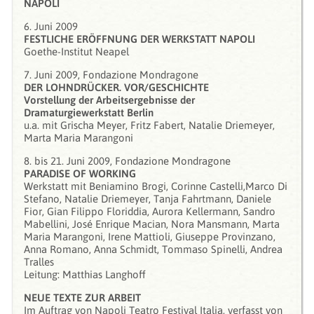
NAPOLI
6. Juni 2009
FESTLICHE ERÖFFNUNG DER WERKSTATT NAPOLI
Goethe-Institut Neapel
7. Juni 2009, Fondazione Mondragone
DER LOHNDRÜCKER. VOR/GESCHICHTE
Vorstellung der Arbeitsergebnisse der
Dramaturgiewerkstatt Berlin
u.a. mit Grischa Meyer, Fritz Fabert, Natalie Driemeyer,
Marta Maria Marangoni
8. bis 21. Juni 2009, Fondazione Mondragone
PARADISE OF WORKING
Werkstatt mit Beniamino Brogi, Corinne Castelli,Marco Di
Stefano, Natalie Driemeyer, Tanja Fahrtmann, Daniele
Fior, Gian Filippo Floriddia, Aurora Kellermann, Sandro
Mabellini, José Enrique Macian, Nora Mansmann, Marta
Maria Marangoni, Irene Mattioli, Giuseppe Provinzano,
Anna Romano, Anna Schmidt, Tommaso Spinelli, Andrea
Tralles
Leitung: Matthias Langhoff
NEUE TEXTE ZUR ARBEIT
Im Auftrag von Napoli Teatro Festival Italia, verfasst von