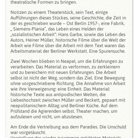
theatralische Formen zu bringen.
Notizen zu einem Theaterstück, sein Text, einige
Aufführungen dieses Stückes, seine Geschichte, die Zeit in
der es geschrieben wurde – Ost Berlin 1957-, eine Fabrik,
„ Siemens-Plania“, das Leben eines Helden der
„sozialistischen Arbeit“: Hans Garbe, sowie das Leben des
Autors, Heiner Müller, historische Filme über die Welt der
Arbeit wie Filme über die Arbeit mit dem Text waren das
Arbeitsmaterial der Berliner Werkstatt. Eine Spurensuche.
Zwei Wochen blieben in Neapel, um die Erfahrungen zu
verarbeiten. Das Material zu verformen, zu zerkleinern
und zu bereichern mit neuen Erfahrungen. Die Arbeit
selbst ist nicht der Weg, sondern das Ziel. Eine Bewegung
ohne vorgeschriebene Richtung. Die Annahme von Arbeit
wie ihre Verweigerung: eine Einheit. Das Material:
historische Texte aus antipodischen Welten, die
Liebeshochzeit zwischen Müller und Beckett, gepaart mit
neapolitanischem Alltag und Berliner Küche. Auf dem
Prüfstand die Agierenden selbst. Theater machen, um
aufzulesen und nicht, um abzulesen.
Am Ende die Vertreibung aus dem Paradies. Die Unschuld
war vorgetäuscht.
Vorstellung des wieder zusammen gekitteten Materials