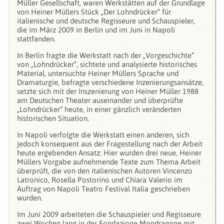
Müller Gesellschaft, waren Werkstätten auf der Grundlage
von Heiner Müllers Stück „Der Lohndrücker“ für
italienische und deutsche Regisseure und Schauspieler,
die im März 2009 in Berlin und im Juni in Napoli
stattfanden.
In Berlin fragte die Werkstatt nach der „Vorgeschichte“
von „Lohndrücker“, sichtete und analysierte historisches
Material, untersuchte Heiner Müllers Sprache und
Dramaturgie, befragte verschiedene Inzenierungsansätze,
setzte sich mit der Inszenierung von Heiner Müller 1988
am Deutschen Theater auseinander und überprüfte
„Lohndrücker“ heute, in einer gänzlich veränderten
historischen Situation.
In Napoli verfolgte die Werkstatt einen anderen, sich
jedoch konsequent aus der Fragestellung nach der Arbeit
heute ergebenden Ansatz: Hier wurden drei neue, Heiner
Müllers Vorgabe aufnehmende Texte zum Thema Arbeit
überprüft, die von den italienischen Autoren Vincenzo
Latronico, Rosella Postorino und Chiara Valerio im
Auftrag von Napoli Teatro Festival Italia geschrieben
wurden.
Im Juni 2009 arbeiteten die Schauspieler und Regisseure
zwei Wochen lang in der Fondazione Mondragone mit