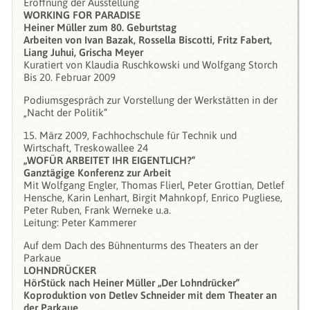
Eröffnung der Ausstellung
WORKING FOR PARADISE
Heiner Müller zum 80. Geburtstag
Arbeiten von Ivan Bazak, Rossella Biscotti, Fritz Fabert,
Liang Juhui, Grischa Meyer
Kuratiert von Klaudia Ruschkowski und Wolfgang Storch
Bis 20. Februar 2009
Podiumsgespräch zur Vorstellung der Werkstätten in der
„Nacht der Politik“
15. März 2009, Fachhochschule für Technik und
Wirtschaft, Treskowallee 24
„WOFÜR ARBEITET IHR EIGENTLICH?“
Ganztägige Konferenz zur Arbeit
Mit Wolfgang Engler, Thomas Flierl, Peter Grottian, Detlef
Hensche, Karin Lenhart, Birgit Mahnkopf, Enrico Pugliese,
Peter Ruben, Frank Werneke u.a.
Leitung: Peter Kammerer
Auf dem Dach des Bühnenturms des Theaters an der
Parkaue
LOHNDRÜCKER
HörStück nach Heiner Müller „Der Lohndrücker“
Koproduktion von Detlev Schneider mit dem Theater an
der Parkaue