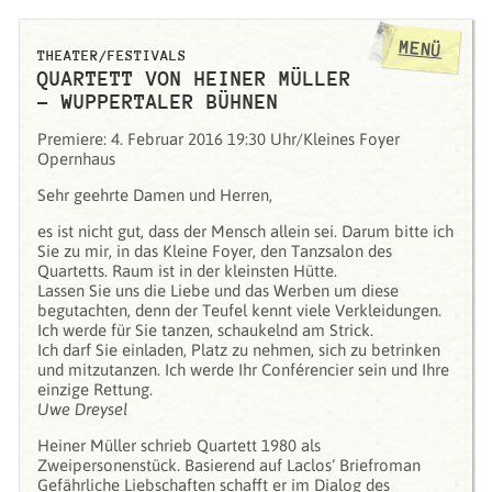
MENÜ
THEATER/FESTIVALS
QUARTETT VON HEINER MÜLLER
- WUPPERTALER BÜHNEN
Premiere: 4. Februar 2016 19:30 Uhr/Kleines Foyer
Opernhaus
Sehr geehrte Damen und Herren,
es ist nicht gut, dass der Mensch allein sei. Darum bitte ich
Sie zu mir, in das Kleine Foyer, den Tanzsalon des
Quartetts. Raum ist in der kleinsten Hütte.
Lassen Sie uns die Liebe und das Werben um diese
begutachten, denn der Teufel kennt viele Verkleidungen.
Ich werde für Sie tanzen, schaukelnd am Strick.
Ich darf Sie einladen, Platz zu nehmen, sich zu betrinken
und mitzutanzen. Ich werde Ihr Conférencier sein und Ihre
einzige Rettung.
Uwe Dreysel
Heiner Müller schrieb Quartett 1980 als
Zweipersonenstück. Basierend auf Laclos‘ Briefroman
Gefährliche Liebschaften schafft er im Dialog des