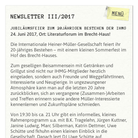
MENÜ
NEWSLETTER III/2017
JUBILÄUMSFEIER ZUM 20JÄHRIGEN BESTEHEN DER IHMG
24. Juni 2017, Ort: Literaturforum im Brecht-Haus!
Die Internationale Heiner-Müller-Gesellschaft feiert ihr
20-jähriges Bestehen – mit einem kleinen Sommerfest im
Hof des Brecht-Hauses.
Zum geselligen Beisammensein mit Getränken und
Grillgut sind nicht nur IHMG-Mitglieder herzlich
eingeladen, sondern auch Freunde und WeggefährtInnen,
Interessierte und Neugierige. In ungezwungener
Atmosphäre kann man auf die letzten 20 Jahre
zurückblicken, sich an vergangene (Zusammen-)Arbeiten
und Treffen erinnern sowie andere Müller-Interessierte
kennenlernen und Zukunftspläne schmieden.
Von 19:30 bis ca. 21 Uhr gibt ein informelles, kleines
Rahmenprogramm u.a. mit B.K. Tragelehn, Jürgen Kuttner,
Janine Ludwig, Marc Silberman, Katrin Dettmer, Uwe
Schütte und fkhuhn einen kleinen Einblick in die
Gesellschaft. Danach legt DJ Uwe Schütte auf.