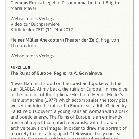
Clemens Pornschlegel in Zusammenarbeit mit Brigitte
Maria Mayer
Webseite des Verlags
Video zur Buchpremiere
Kritik in der
ZEIT
(11. Mai 2017)
Heiner Müller Anekdoten (Theater der Zeit),
hrsg. von
Thomas Irmer
Webseite des Verlags
KURZFILM
The Ruins of Europe, Regie: Ira A. Goryainova
“I was Hamlet. I stood on the coast and spoke with the
surf BLABLA. At my back, the ruins of Europe.” In free dive,
in the manner of the Ophelia/Electra of Heiner Müller’s
Hamletmachine (1977) which accompanies the story plot,
we set out into the ruins of a Europe set adrift. Guided by
Faustine du Couvent, a young Parisian woman with a dark
and poetic energy, The Ruins of Europe is an eminently
personal object that unfurls nervously, with the aid of
archive television images, in order to draw the portrait of
a society that is falling apart. “Television. Daily nausea.